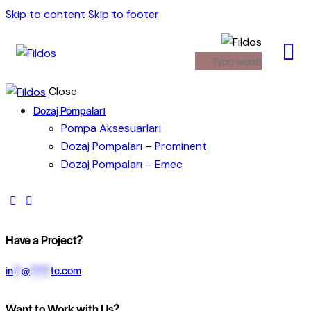
Skip to content
Skip to footer
Close
Dozaj Pompaları
Pompa Aksesuarları
Dozaj Pompaları – Prominent
Dozaj Pompaları – Emec
Have a Project?
in
**
@
*****
te.com
Want to Work with Us?