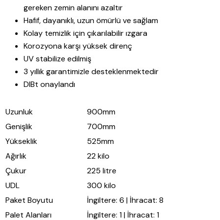
gereken zemin alanını azaltır
Hafif, dayanıklı, uzun ömürlü ve sağlam
Kolay temizlik için çıkarılabilir ızgara
Korozyona karşı yüksek direnç
UV stabilize edilmiş
3 yıllık garantimizle desteklenmektedir
DIBt onaylandı
Uzunluk
900mm
Genişlik
700mm
Yükseklik
525mm
Ağırlık
22 kilo
Çukur
225 litre
UDL
300 kilo
Paket Boyutu
İngiltere: 6 | İhracat: 8
Palet Alanları
İngiltere: 1 | İhracat: 1