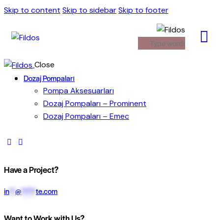
Skip to content
Skip to sidebar
Skip to footer
Close
Dozaj Pompaları
Pompa Aksesuarları
Dozaj Pompaları – Prominent
Dozaj Pompaları – Emec
Have a Project?
in
**
@
*****
te.com
Want to Work with Us?