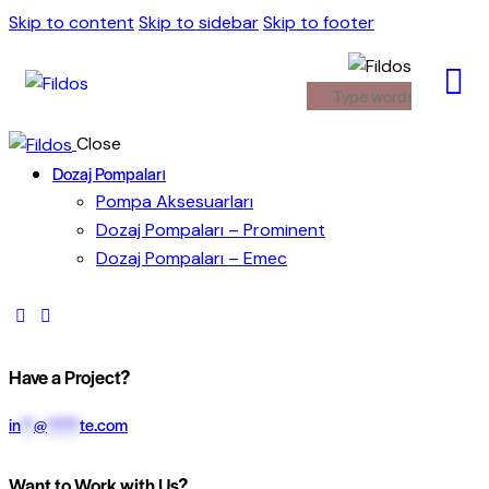
Skip to content
Skip to sidebar
Skip to footer
Close
Dozaj Pompaları
Pompa Aksesuarları
Dozaj Pompaları – Prominent
Dozaj Pompaları – Emec
Have a Project?
in
**
@
*****
te.com
Want to Work with Us?