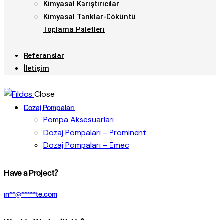
Kimyasal Karıştırıcılar
Kimyasal Tanklar-Döküntü
Toplama Paletleri
Referanslar
İletişim
Close
Dozaj Pompaları
Pompa Aksesuarları
Dozaj Pompaları – Prominent
Dozaj Pompaları – Emec
Have a Project?
in
**
@
*****
te.com