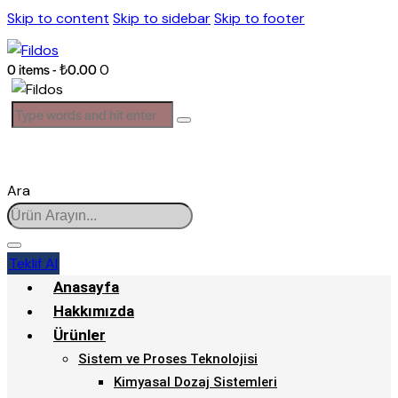
Skip to content
Skip to sidebar
Skip to footer
0 items
-
₺0.00
0
Ara
Teklif Al
Anasayfa
Hakkımızda
Ürünler
Sistem ve Proses Teknolojisi
Kimyasal Dozaj Sistemleri