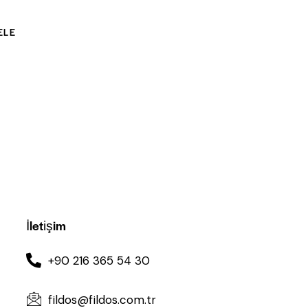
ELE
İletişim
+90 216 365 54 30
fildos@fildos.com.tr