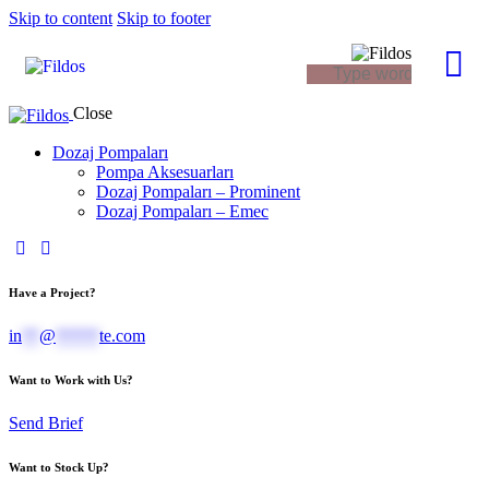
Skip to content
Skip to footer
Close
Dozaj Pompaları
Pompa Aksesuarları
Dozaj Pompaları – Prominent
Dozaj Pompaları – Emec
Have a Project?
in
**
@
*****
te.com
Want to Work with Us?
Send Brief
Want to Stock Up?