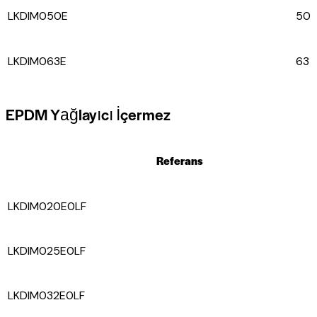
LKDIM050E
50
LKDIM063E
63
EPDM Yağlayıcı İçermez
Referans
LKDIM020E0LF
LKDIM025E0LF
LKDIM032E0LF