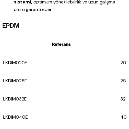
sistemi,
optimum yönetilebilirlik ve uzun çalışma
ömrü garanti eder
EPDM
Referans
LKDIM020E
20
LKDIM025E
25
LKDIM032E
32
LKDIM040E
40