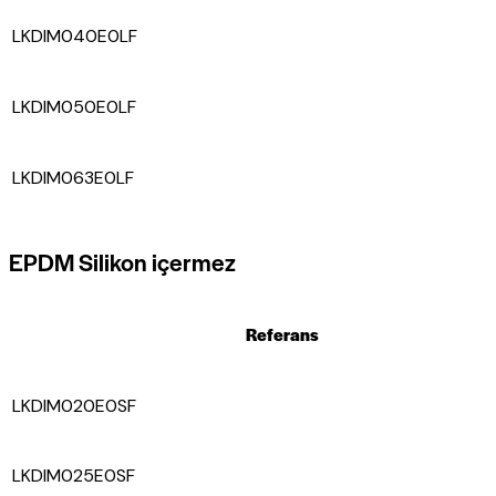
LKDIM040E0LF
LKDIM050E0LF
LKDIM063E0LF
EPDM Silikon içermez
Referans
LKDIM020E0SF
LKDIM025E0SF