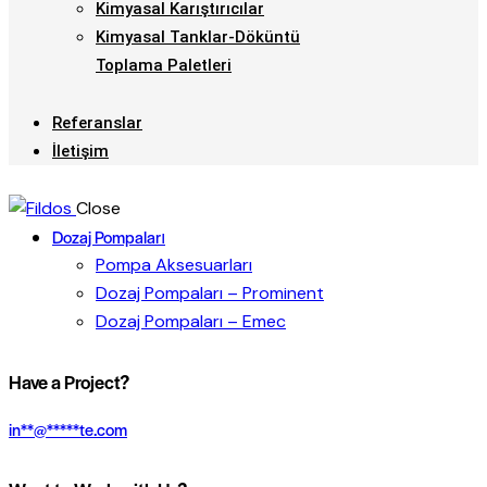
Kimyasal Karıştırıcılar
Kimyasal Tanklar-Döküntü
Toplama Paletleri
Referanslar
İletişim
Close
Dozaj Pompaları
Pompa Aksesuarları
Dozaj Pompaları – Prominent
Dozaj Pompaları – Emec
Have a Project?
in
**
@
*****
te.com