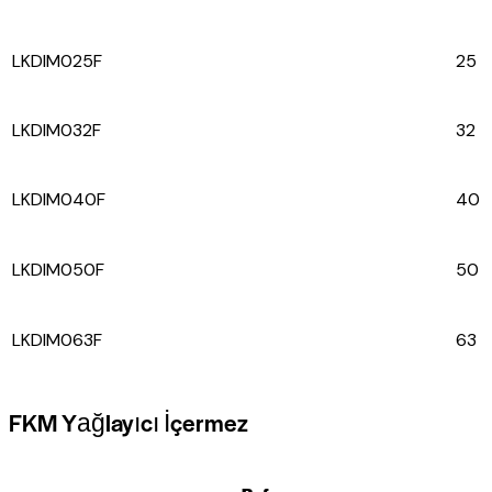
LKDIM025F
25
LKDIM032F
32
LKDIM040F
40
LKDIM050F
50
LKDIM063F
63
FKM Yağlayıcı İçermez