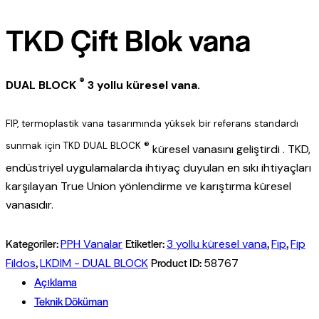
TKD Çift Blok vana
®
DUAL BLOCK
3 yollu küresel vana.
FIP, termoplastik vana tasarımında yüksek bir referans standardı
sunmak için TKD DUAL BLOCK ®
küresel vanasını geliştirdi . TKD,
endüstriyel uygulamalarda ihtiyaç duyulan en sıkı ihtiyaçları
karşılayan True Union yönlendirme ve karıştırma küresel
vanasıdır.
Kategoriler:
Etiketler:
,
,
PPH Vanalar
3 yollu küresel vana
Fip
Fip
,
Product ID:
Fildos
LKDIM - DUAL BLOCK
58767
Açıklama
Teknik Döküman