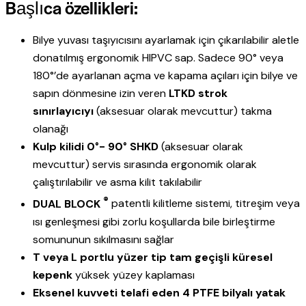
Başlıca özellikleri:
Bilye yuvası taşıyıcısını ayarlamak için çıkarılabilir aletle
donatılmış ergonomik HIPVC sap. Sadece 90° veya
180°’de ayarlanan açma ve kapama açıları için bilye ve
sapın dönmesine izin veren
LTKD strok
sınırlayıcıyı
(aksesuar olarak mevcuttur) takma
olanağı
Kulp kilidi 0°- 90° SHKD
(aksesuar olarak
mevcuttur) servis sırasında ergonomik olarak
çalıştırılabilir ve asma kilit takılabilir
®
DUAL BLOCK
patentli kilitleme sistemi, titreşim veya
ısı genleşmesi gibi zorlu koşullarda bile birleştirme
somununun sıkılmasını sağlar
T veya L portlu yüzer tip tam geçişli
küresel
kepenk
yüksek yüzey kaplaması
Eksenel kuvveti telafi eden 4 PTFE bilyalı yatak