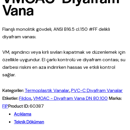
Vana
Flanşlı monolitik gövdeli, ANSI B16.5 cl.150 #FF delikli
diyafram vanası.
VM, aşındırıcı veya kirli sıvıları kapatmak ve düzenlemek için
özellikle uygundur. El çarkı kontrolü ve diyafram contası, su
darbesi riskini en aza indirirken hassas ve etkili kontrol
sağlar.
Kategoriler:
,
Termoplastik Vanalar
PVC-C Diyafram Vanalar
Etiketler:
,
Marka:
Fildos
VMOAC - Diyafram Vana DN 80:100
Product ID:
FIP
60387
Açıklama
Teknik Döküman