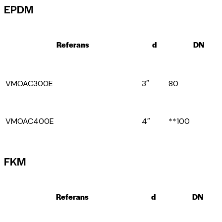
EPDM
Referans
d
DN
VMOAC300E
3″
80
VMOAC400E
4″
**100
FKM
Referans
d
DN