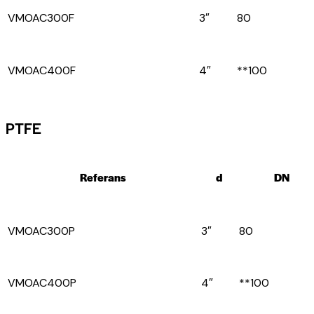
VMOAC300F
3″
80
VMOAC400F
4″
**100
PTFE
Referans
d
DN
VMOAC300P
3″
80
VMOAC400P
4″
**100