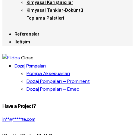
Kimyasal Karıştırıcılar
Kimyasal Tanklar-Döküntü
Toplama Paletleri
Referanslar
İletişim
Close
Dozaj Pompaları
Pompa Aksesuarları
Dozaj Pompaları – Prominent
Dozaj Pompaları – Emec
Have a Project?
in
**
@
*****
te.com