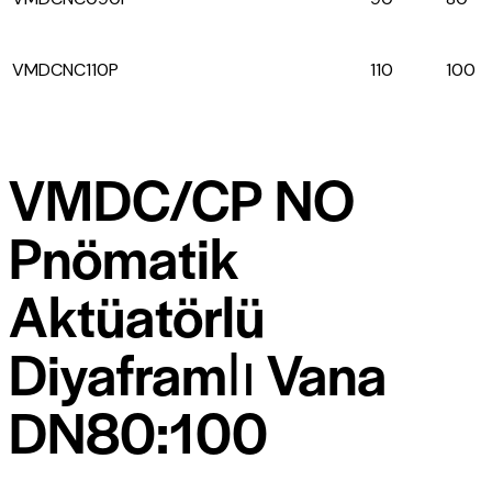
VMDCNC110P
110
100
VMDC/CP NO
Pnömatik
Aktüatörlü
Diyaframlı Vana
DN80:100