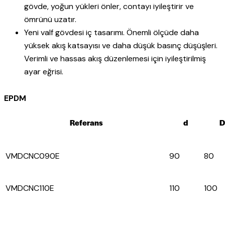
gövde, yoğun yükleri önler, contayı iyileştirir ve
ömrünü uzatır.
Yeni valf gövdesi iç tasarımı. Önemli ölçüde daha
yüksek akış katsayısı ve daha düşük basınç düşüşleri.
Verimli ve hassas akış düzenlemesi için iyileştirilmiş
ayar eğrisi.
EPDM
Referans
d
D
VMDCNC090E
90
80
VMDCNC110E
110
100