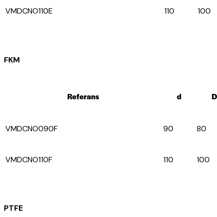
VMDCNO110E
110
100
FKM
Referans
d
D
VMDCNO090F
90
80
VMDCNO110F
110
100
PTFE