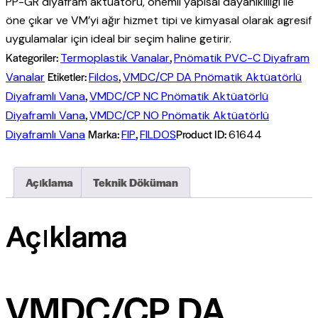
PP-GR diyafram aktüatörü, önemli yapısal dayanıklılığı ile
öne çıkar ve VM’yi ağır hizmet tipi ve kimyasal olarak agresif
uygulamalar için ideal bir seçim haline getirir.
Kategoriler:
,
Termoplastik Vanalar
Pnömatik PVC-C Diyafram
Etiketler:
,
Vanalar
Fildos
VMDC/CP DA Pnömatik Aktüatörlü
,
Diyaframlı Vana
VMDC/CP NC Pnömatik Aktüatörlü
,
Diyaframlı Vana
VMDC/CP NO Pnömatik Aktüatörlü
Marka:
,
Product ID:
Diyaframlı Vana
FIP
FILDOS
61644
Açıklama
Teknik Döküman
Açıklama
VMDC/CP DA