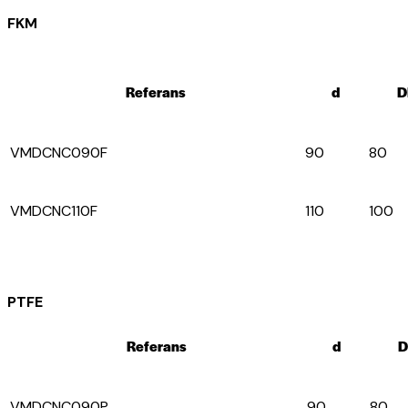
FKM
Referans
d
D
VMDCNC090F
90
80
VMDCNC110F
110
100
PTFE
Referans
d
D
VMDCNC090P
90
80