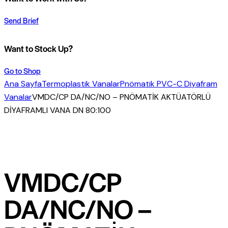
Send Brief
Want to Stock Up?
Go to Shop
Ana Sayfa
Termoplastik Vanalar
Pnömatik PVC-C Diyafram
Vanalar
VMDC/CP DA/NC/NO – PNÖMATİK AKTÜATÖRLÜ
DİYAFRAMLI VANA DN 80:100
VMDC/CP
DA/NC/NO –