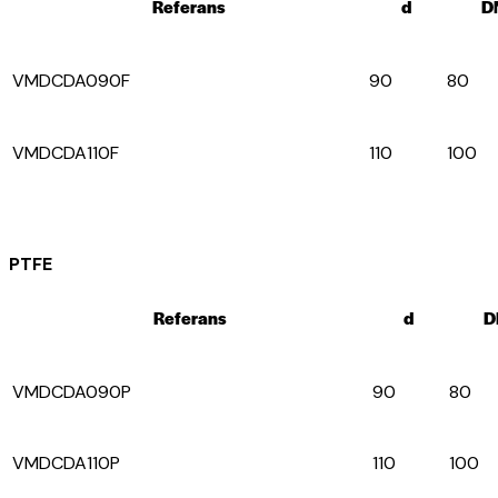
Referans
d
D
VMDCDA090F
90
80
VMDCDA110F
110
100
PTFE
Referans
d
D
VMDCDA090P
90
80
VMDCDA110P
110
100