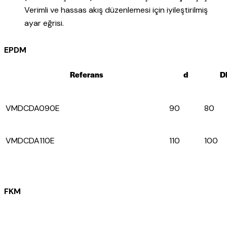
Verimli ve hassas akış düzenlemesi için iyileştirilmiş
ayar eğrisi.
EPDM
Referans
d
D
VMDCDA090E
90
80
VMDCDA110E
110
100
FKM