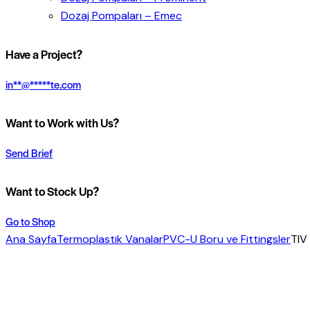
Dozaj Pompaları – Emec
Have a Project?
in
**
@
*****
te.com
Want to Work with Us?
Send Brief
Want to Stock Up?
Go to Shop
Ana Sayfa
Termoplastik Vanalar
PVC-U Boru ve Fittingsler
TIV