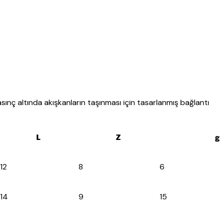
ınç altında akışkanların taşınması için tasarlanmış bağlantı
L
Z
g
12
8
6
14
9
15