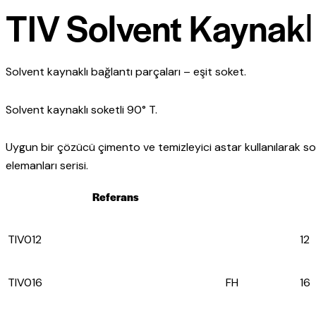
TIV Solvent Kaynaklı
Solvent kaynaklı bağlantı parçaları – eşit soket.
Solvent kaynaklı soketli 90° T.
Uygun bir çözücü çimento ve temizleyici astar kullanılarak so
elemanları serisi.
Referans
TIV012
12
TIV016
FH
16