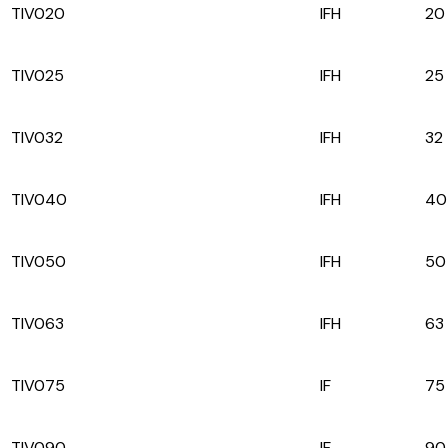
TIV020
IFH
20
TIV025
IFH
25
TIV032
IFH
32
TIV040
IFH
40
TIV050
IFH
50
TIV063
IFH
63
TIV075
IF
75
TIV090
IF
90