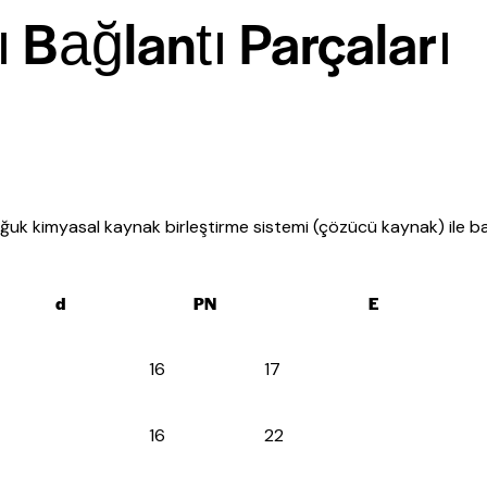
 Bağlantı Parçaları
ğuk kimyasal kaynak birleştirme sistemi (çözücü kaynak) ile bas
d
PN
E
16
17
16
22