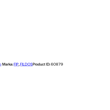
Marka:
,
Product ID:
ı
FIP
FILDOS
60879