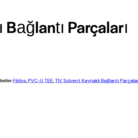
ı Bağlantı Parçaları
iketler:
,
,
Fildos
PVC-U TEE
TIV Solvent Kaynaklı Bağlantı Parçalar