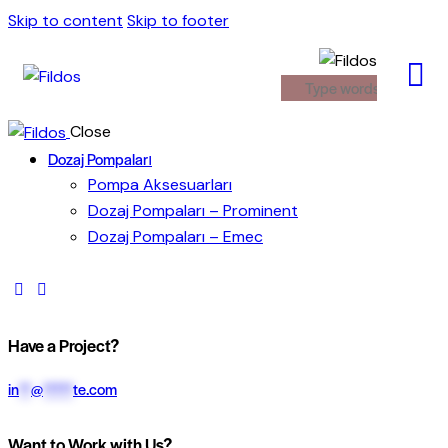
Skip to content
Skip to footer
Close
Dozaj Pompaları
Pompa Aksesuarları
Dozaj Pompaları – Prominent
Dozaj Pompaları – Emec
Have a Project?
in
**
@
*****
te.com
Want to Work with Us?