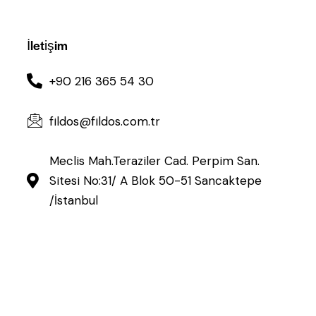
İletişim
+90 216 365 54 30
fildos@fildos.com.tr
Meclis Mah.Teraziler Cad. Perpim San.
Sitesi No:31/ A Blok 50-51 Sancaktepe
/İstanbul