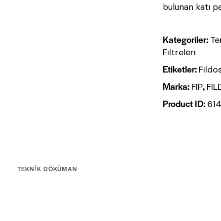
bulunan katı par
Kategoriler:
Te
Filtreleri
Etiketler:
Fildo
Marka:
,
FIP
FI
Product ID:
61
TEKNIK DÖKÜMAN