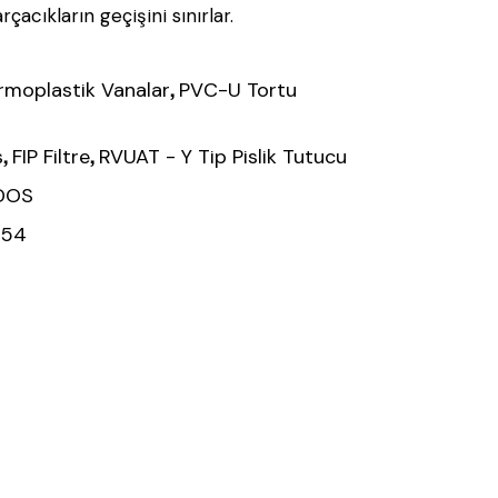
çacıkların geçişini sınırlar.
,
rmoplastik Vanalar
PVC-U Tortu
,
,
s
FIP Filtre
RVUAT - Y Tip Pislik Tutucu
LDOS
454