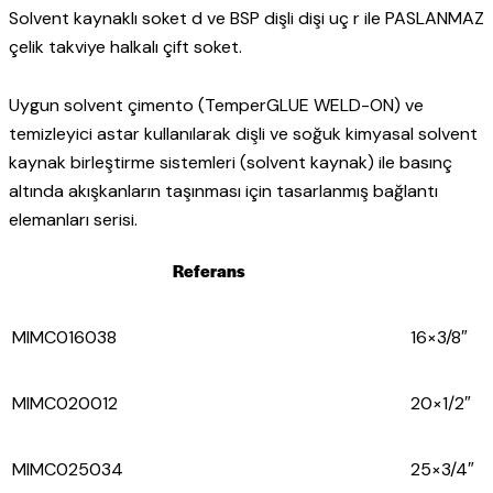
Solvent kaynaklı soket d ve BSP dişli dişi uç r ile PASLANMAZ
çelik takviye halkalı çift soket.
Uygun solvent çimento (TemperGLUE WELD-ON) ve
temizleyici astar kullanılarak dişli ve soğuk kimyasal solvent
kaynak birleştirme sistemleri (solvent kaynak) ile basınç
altında akışkanların taşınması için tasarlanmış bağlantı
elemanları serisi.
Referans
MIMC016038
16×3/8″
MIMC020012
20×1/2″
MIMC025034
25×3/4″