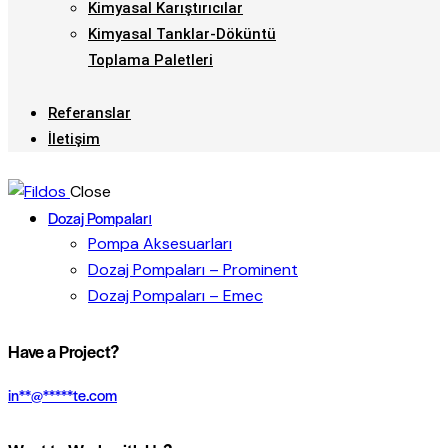
Kimyasal Karıştırıcılar
Kimyasal Tanklar-Döküntü
Toplama Paletleri
Referanslar
İletişim
Close
Dozaj Pompaları
Pompa Aksesuarları
Dozaj Pompaları – Prominent
Dozaj Pompaları – Emec
Have a Project?
in
**
@
*****
te.com