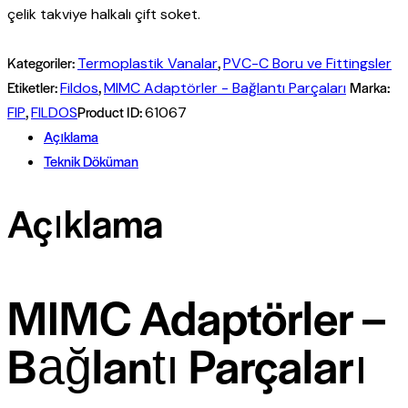
çelik takviye halkalı çift soket.
Kategoriler:
,
Termoplastik Vanalar
PVC-C Boru ve Fittingsler
Etiketler:
,
Marka:
Fildos
MIMC Adaptörler - Bağlantı Parçaları
,
Product ID:
FIP
FILDOS
61067
Açıklama
Teknik Döküman
Açıklama
MIMC Adaptörler –
Bağlantı Parçaları