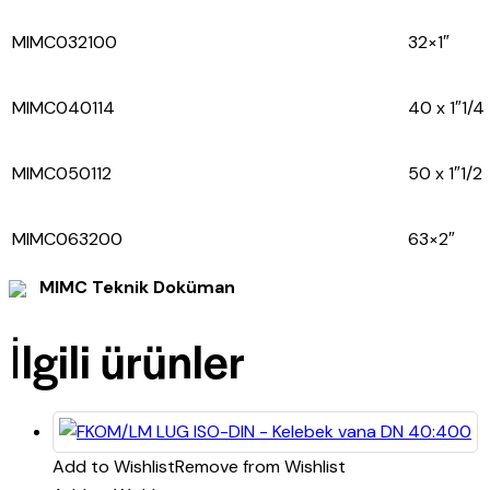
MIMC032100
32×1″
MIMC040114
40 x 1″1/4
MIMC050112
50 x 1″1/2
MIMC063200
63×2″
MIMC Teknik Doküman
İlgili ürünler
Add to Wishlist
Remove from Wishlist