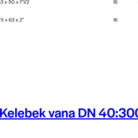
3 x 50 x 1″1/2
16
5 x 63 x 2″
16
Kelebek vana DN 40:30