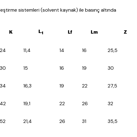
ştirme sistemleri (solvent kaynak) ile basınç altında
L
K
Lf
Lm
Z
1
24
11,4
14
16
25,5
30
15
16
19
30
34
16,3
19
22
27,5
42
19,1
22
26
32
52
21,4
26
31
35,5