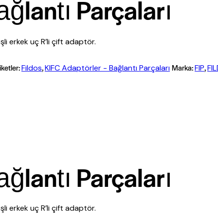
ağlantı Parçaları
i erkek uç R’li çift adaptör.
iketler:
,
Marka:
,
Fildos
KIFC Adaptörler - Bağlantı Parçaları
FIP
FI
ağlantı Parçaları
i erkek uç R’li çift adaptör.