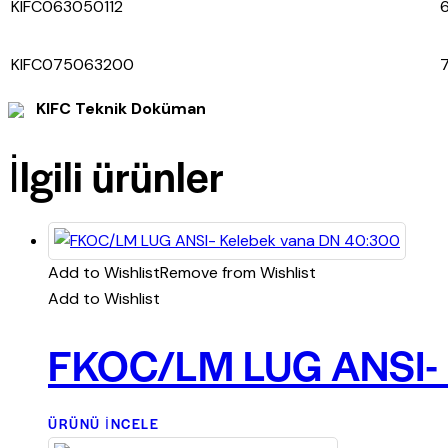
KIFC063050112
6
KIFC075063200
7
KIFC Teknik Doküman
İlgili ürünler
Add to Wishlist
Remove from Wishlist
Add to Wishlist
FKOC/LM LUG ANSI- 
ÜRÜNÜ İNCELE