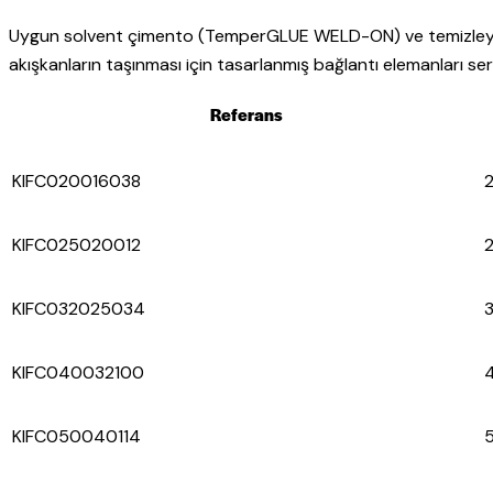
Uygun solvent çimento (TemperGLUE WELD-ON) ve temizleyici as
akışkanların taşınması için tasarlanmış bağlantı elemanları seri
Referans
KIFC020016038
2
KIFC025020012
2
KIFC032025034
3
KIFC040032100
4
KIFC050040114
5