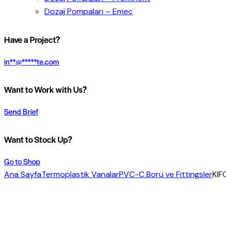
Dozaj Pompaları – Emec
Have a Project?
in
**
@
*****
te.com
Want to Work with Us?
Send Brief
Want to Stock Up?
Go to Shop
Ana Sayfa
Termoplastik Vanalar
PVC-C Boru ve Fittingsler
KIF