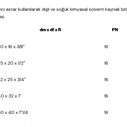
tar kullanılarak dişli ve soğuk kimyasal solvent kaynak birle
si.
dm x df x R
PN
0 x 16 x 3/8″
16
5 x 20 x 1/2″
16
2 x 25 x 3/4″
16
0 x 32 x 1″
16
0 x 40 x 1″1/4
16