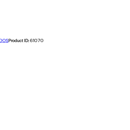
Product ID:
LDOS
61070