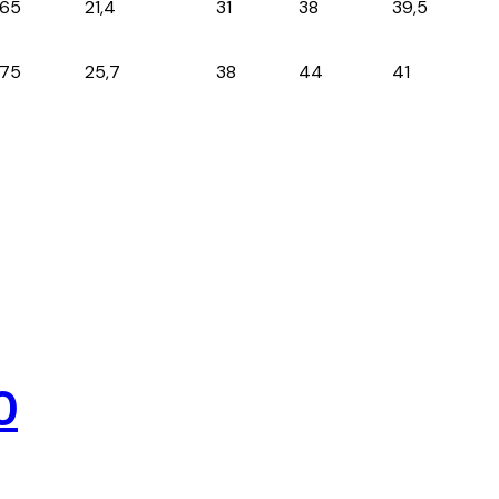
65
21,4
31
38
39,5
75
25,7
38
44
41
0