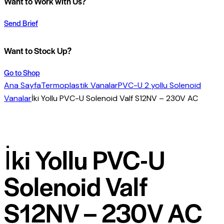
Want to Work with Us?
Send Brief
Want to Stock Up?
Go to Shop
Ana Sayfa
Termoplastik Vanalar
PVC-U 2 yollu Solenoid
Vanalar
İki Yollu PVC-U Solenoid Valf S12NV – 230V AC
İki Yollu PVC-U
Solenoid Valf
S12NV – 230V AC