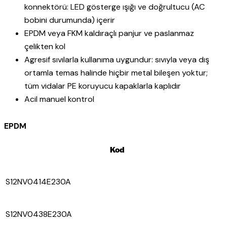
konnektörü: LED gösterge ışığı ve doğrultucu (AC
bobini durumunda) içerir
EPDM veya FKM kaldıraçlı panjur ve paslanmaz
çelikten kol
Agresif sıvılarla kullanıma uygundur: sıvıyla veya dış
ortamla temas halinde hiçbir metal bileşen yoktur;
tüm vidalar PE koruyucu kapaklarla kaplıdır
Acil manuel kontrol
EPDM
Kod
S12NV0414E230A
S12NV0438E230A