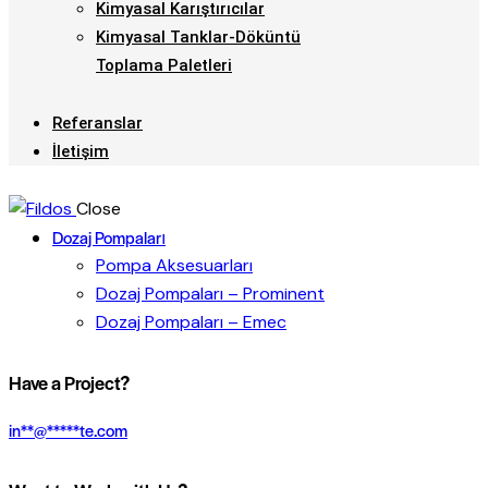
Kimyasal Karıştırıcılar
Kimyasal Tanklar-Döküntü
Toplama Paletleri
Referanslar
İletişim
Close
Dozaj Pompaları
Pompa Aksesuarları
Dozaj Pompaları – Prominent
Dozaj Pompaları – Emec
Have a Project?
in
**
@
*****
te.com