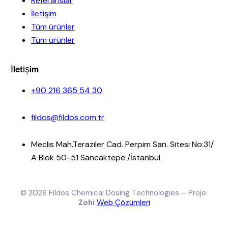
Referanslar
İletişim
Tüm ürünler
Tüm ürünler
İletişim
+90 216 365 54 30
fildos@fildos.com.tr
Meclis Mah.Teraziler Cad. Perpim San. Sitesi No:31/
A Blok 50-51 Sancaktepe /İstanbul
© 2026 Fildos Chemical Dosing Technologies – Proje:
Zohi
Web Çözümleri