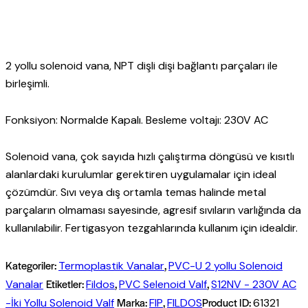
2 yollu solenoid vana, NPT dişli dişi bağlantı parçaları ile
birleşimli.
Fonksiyon: Normalde Kapalı. Besleme voltajı: 230V AC
Solenoid vana, çok sayıda hızlı çalıştırma döngüsü ve kısıtlı
alanlardaki kurulumlar gerektiren uygulamalar için ideal
çözümdür. Sıvı veya dış ortamla temas halinde metal
parçaların olmaması sayesinde, agresif sıvıların varlığında da
kullanılabilir. Fertigasyon tezgahlarında kullanım için idealdir.
Kategoriler:
,
Termoplastik Vanalar
PVC-U 2 yollu Solenoid
Etiketler:
,
,
Vanalar
Fildos
PVC Selenoid Valf
S12NV - 230V AC
Marka:
,
Product ID:
-İki Yollu Solenoid Valf
FIP
FILDOS
61321