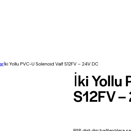
ar
İki Yollu PVC-U Solenoid Valf S12FV – 24V DC
İki Yollu
S12FV –
BSP dişli dişi bağlantılara 