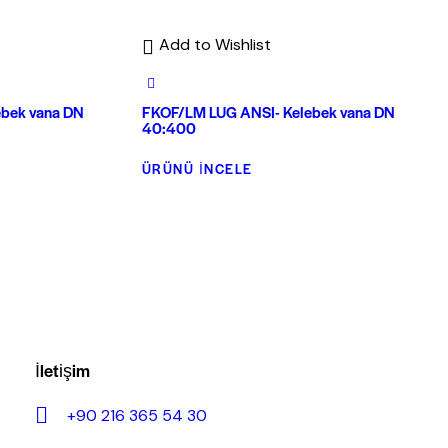
Add to Wishlist
bek vana DN
FKOF/LM LUG ANSI- Kelebek vana DN
40:400
ÜRÜNÜ İNCELE
İletişim
+90 216 365 54 30