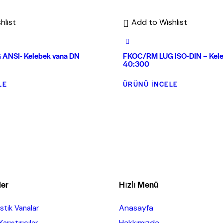
hlist
Add to Wishlist
ANSI- Kelebek vana DN
FKOC/RM LUG ISO-DIN – Kele
40:300
LE
ÜRÜNÜ İNCELE
ler
Hızlı Menü
Anasayfa
tik Vanalar
Hakkımızda