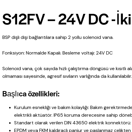
S12FV – 24V DC -İki 
BSP dişli dişi bağlantılara sahip 2 yollu solenoid vana.
Fonksiyon: Normalde Kapalı. Besleme voltajı: 24V DC
Solenoid vana, çok sayıda hızlı çalıştırma döngüsü ve kısıtlı 
olmaması sayesinde, agresif sıvıların varlığında da kullanılabili
Başlıca özellikleri:
Kurulum esnekliği ve bakım kolaylığı: Bakım gerektirmed
elektrikli aktüatör. IP65 koruma derecesine sahip dönebi
Standart olarak verilen DIN 43650 elektrik konnektörü:
EPDM veya FKM kaldıraçlı panjur ve paslanmaz çelikten 