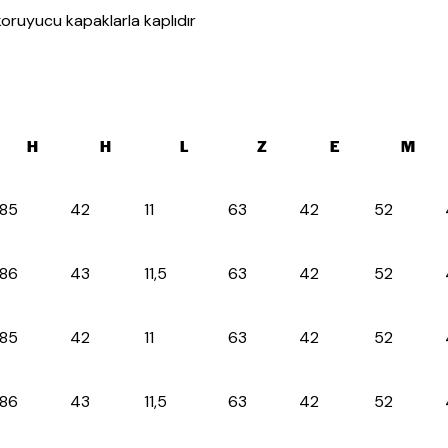
koruyucu kapaklarla kaplıdır
H
H
L
Z
E
M
85
42
11
63
42
52
86
43
11,5
63
42
52
85
42
11
63
42
52
86
43
11,5
63
42
52