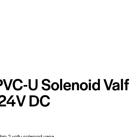
 PVC-U Solenoid Valf
 24V DC
sahip 2 yollu solenoid vana.