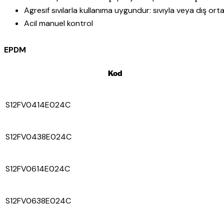
Agresif sıvılarla kullanıma uygundur: sıvıyla veya dış or
Acil manuel kontrol
EPDM
Kod
S12FV0414E024C
S12FV0438E024C
S12FV0614E024C
S12FV0638E024C