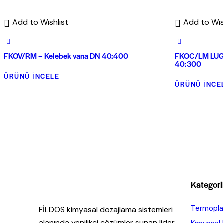
Add to Wishlist
Add to Wis
FKOV/RM – Kelebek vana DN 40:400
FKOC/LM LUG 
40:300
ÜRÜNÜ İNCELE
ÜRÜNÜ İNCE
Kategori
Termoplas
FİLDOS kimyasal dozajlama sistemleri
alanında yenilikçi çözümler sunan lider