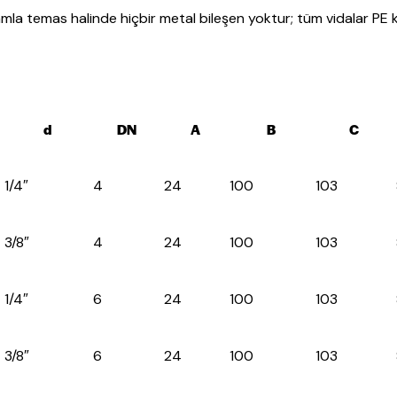
tamla temas halinde hiçbir metal bileşen yoktur; tüm vidalar PE 
d
DN
A
B
C
1/4″
4
24
100
103
3/8″
4
24
100
103
1/4″
6
24
100
103
3/8″
6
24
100
103