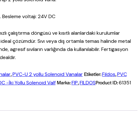
. Besleme voltajı: 24V DC
zlı çalıştırma döngüsü ve kısıtlı alanlardaki kurulumlar
 ideal çözümdür. Sıvı veya dış ortamla temas halinde metal
, agresif sıvıların varlığında da kullanılabilir. Fertigasyon
dealdir.
,
Etiketler:
,
nalar
PVC-U 2 yollu Solenoid Vanalar
Fildos
PVC
Marka:
,
Product ID:
C -İki Yollu Solenoid Valf
FIP
FILDOS
61351