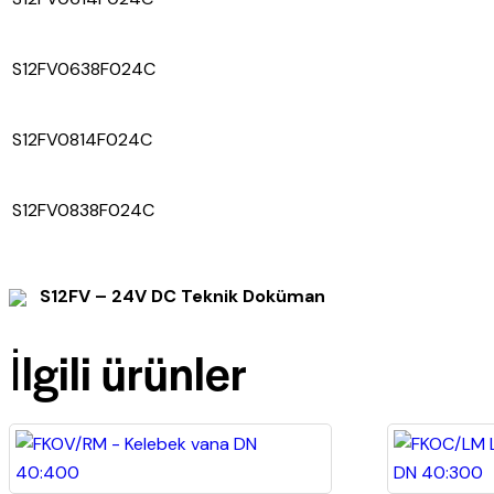
S12FV0638F024C
S12FV0814F024C
S12FV0838F024C
S12FV – 24V DC Teknik Doküman
İlgili ürünler