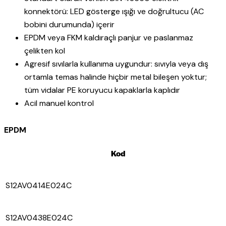
konnektörü: LED gösterge ışığı ve doğrultucu (AC
bobini durumunda) içerir
EPDM veya FKM kaldıraçlı panjur ve paslanmaz
çelikten kol
Agresif sıvılarla kullanıma uygundur: sıvıyla veya dış
ortamla temas halinde hiçbir metal bileşen yoktur;
tüm vidalar PE koruyucu kapaklarla kaplıdır
Acil manuel kontrol
EPDM
Kod
S12AV0414E024C
S12AV0438E024C