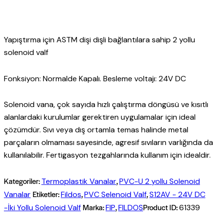
Yapıştırma için ASTM dişi dişli bağlantılara sahip 2 yollu
solenoid valf
Fonksiyon: Normalde Kapalı. Besleme voltajı: 24V DC
Solenoid vana, çok sayıda hızlı çalıştırma döngüsü ve kısıtlı
alanlardaki kurulumlar gerektiren uygulamalar için ideal
çözümdür. Sıvı veya dış ortamla temas halinde metal
parçaların olmaması sayesinde, agresif sıvıların varlığında da
kullanılabilir. Fertigasyon tezgahlarında kullanım için idealdir.
Kategoriler:
,
Termoplastik Vanalar
PVC-U 2 yollu Solenoid
Etiketler:
,
,
Vanalar
Fildos
PVC Selenoid Valf
S12AV - 24V DC
Marka:
,
Product ID:
-İki Yollu Solenoid Valf
FIP
FILDOS
61339