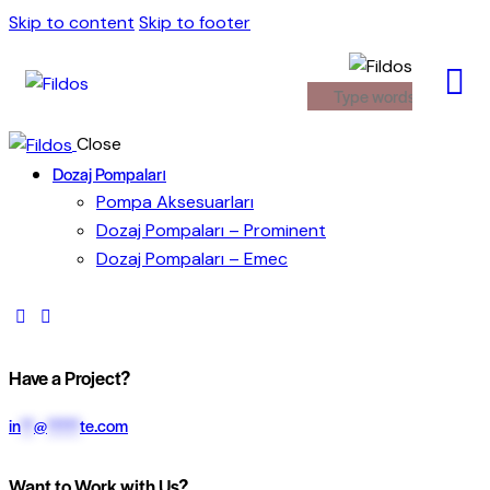
Skip to content
Skip to footer
Close
Dozaj Pompaları
Pompa Aksesuarları
Dozaj Pompaları – Prominent
Dozaj Pompaları – Emec
Have a Project?
in
**
@
*****
te.com
Want to Work with Us?