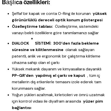
Başlıca özellikleri:
Şeffaf bir kapak ve conta O-Ring ile korunan
yüksek
görünürlüklü dereceli optik konum göstergesi
Özelleştirme tablası:
Özelleştirme, sistemdeki
vanayı belirli özelliklere göre tanımlamanızı sağlar
®
DIALOCK
SİSTEMİ:
300’den fazla bekleme
süresine ve kilitlenmesine
olanak sağlayan
patentli, anlık ve ergonomik bir çalıştırma kilitleme
cihazına sahip olan el çarkı
Yüksek mekanik dayanım ve kimyasallara dayanıklı
PP-GR’den
yapılmış el çarkı ve kaput
, tüm iç
metallerin dış etkenlerle temasını izole ederek tam
korunmasını sağlar.
Yoğun yükleri azaltmak, kirleticileri ve ömrü uzatmak
için kontrol vidası ile diyafram arasında
yüzer pim
bağlantısı