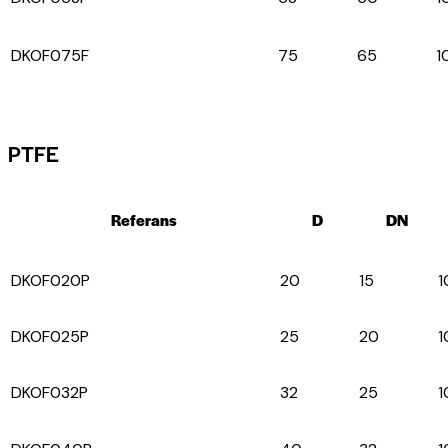
DKOF075F
75
65
1
PTFE
Referans
D
DN
DKOF020P
20
15
1
DKOF025P
25
20
1
DKOF032P
32
25
1