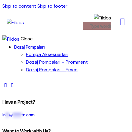
Skip to content
Skip to footer
Close
Dozaj Pompaları
Pompa Aksesuarları
Dozaj Pompaları – Prominent
Dozaj Pompaları – Emec
Have a Project?
in
**
@
*****
te.com
Want to Work with Us?