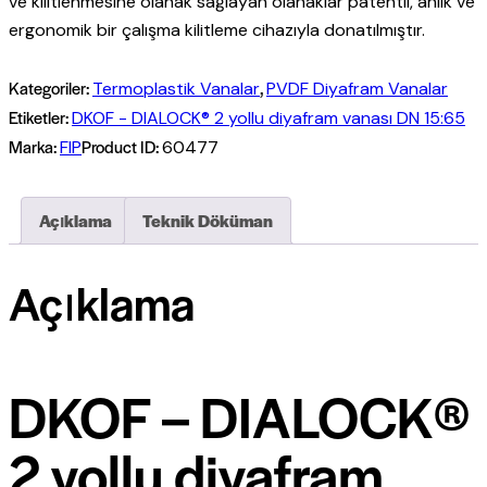
ve kilitlenmesine olanak sağlayan olanaklar patentli, anlık ve
ergonomik bir çalışma kilitleme cihazıyla donatılmıştır.
Kategoriler:
,
Termoplastik Vanalar
PVDF Diyafram Vanalar
Etiketler:
DKOF - DIALOCK® 2 yollu diyafram vanası DN 15:65
Marka:
Product ID:
FIP
60477
Açıklama
Teknik Döküman
Açıklama
DKOF – DIALOCK®
2 yollu diyafram