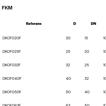
FKM
Referans
D
DN
DKOF020F
20
15
1
DKOF025F
25
20
1
DKOF032F
32
25
1
DKOF040F
40
32
1
DKOF050F
50
40
1
DKOF063F
63
50
1