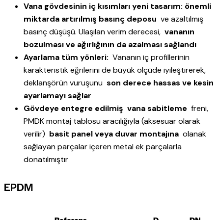
Vana gövdesinin iç kısımları yeni tasarım: önemli
miktarda artırılmış basınç deposu
ve azaltılmış
basınç düşüşü. Ulaşılan verim derecesi,
vananın
bozulması ve ağırlığının da azalması sağlandı
Ayarlama tüm yönleri:
Vananın iç profillerinin
karakteristik eğrilerini de büyük ölçüde iyileştirerek,
deklanşörün vuruşunu
son derece hassas ve kesin
ayarlamayı sağlar
Gövdeye entegre edilmiş
vana sabitleme
freni,
PMDK montaj tablosu aracılığıyla (aksesuar olarak
verilir)
basit panel veya duvar montajına
olanak
sağlayan parçalar içeren metal ek parçalarla
donatılmıştır
EPDM
Referans
D
DN