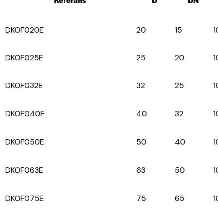
DKOF020E
20
15
1
DKOF025E
25
20
1
DKOF032E
32
25
1
DKOF040E
40
32
1
DKOF050E
50
40
1
DKOF063E
63
50
1
DKOF075E
75
65
1