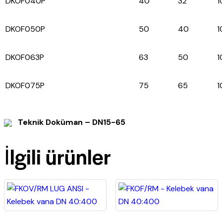
DKOF040P
40
32
1
DKOF050P
50
40
1
DKOF063P
63
50
1
DKOF075P
75
65
1
Teknik Doküman – DN15-65
İlgili ürünler