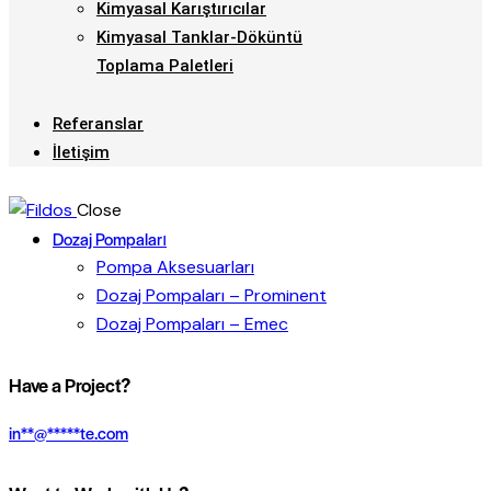
Kimyasal Karıştırıcılar
Kimyasal Tanklar-Döküntü
Toplama Paletleri
Referanslar
İletişim
Close
Dozaj Pompaları
Pompa Aksesuarları
Dozaj Pompaları – Prominent
Dozaj Pompaları – Emec
Have a Project?
in
**
@
*****
te.com