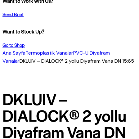
Want to Work with Us?
Send Brief
Want to Stock Up?
Go to Shop
Ana Sayfa
Termoplastik Vanalar
PVC-U Diyafram
Vanalar
DKLUIV – DIALOCK® 2 yollu Diyafram Vana DN 15:65
DKLUIV –
DIALOCK® 2 yollu
Diyafram Vana DN