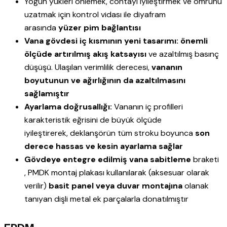
Yoğun yükleri önlemek, contayı iyileştirmek ve ömrünü
uzatmak için kontrol vidası ile diyafram
arasında
yüzer pim bağlantısı
Vana gövdesi iç kısmının yeni tasarımı: önemli
ölçüde artırılmış akış katsayısı
ve azaltılmış basınç
düşüşü. Ulaşılan verimlilik derecesi,
vananın
boyutunun ve ağırlığının da azaltılmasını
sağlamıştır
Ayarlama doğrusallığı:
Vananın iç profilleri
karakteristik eğrisini de büyük ölçüde
iyileştirerek, deklanşörün tüm stroku boyunca
son
derece hassas ve kesin ayarlama sağlar
Gövdeye entegre edilmiş
vana sabitleme
braketi
, PMDK montaj plakası kullanılarak (aksesuar olarak
verilir)
basit panel veya duvar montajına
olanak
tanıyan dişli metal ek parçalarla donatılmıştır
EPDM