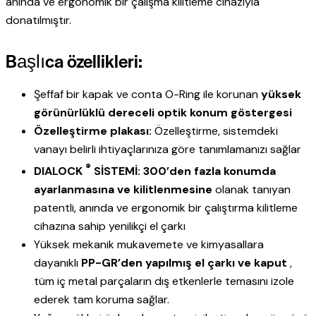
anında ve ergonomik bir çalışma kilitleme cihazıyla
donatılmıştır.
Başlıca özellikleri:
Şeffaf bir kapak ve conta O-Ring ile korunan
yüksek
görünürlüklü dereceli optik konum göstergesi
Özelleştirme plakası:
Özelleştirme, sistemdeki
vanayı belirli ihtiyaçlarınıza göre tanımlamanızı sağlar
®
DIALOCK
SİSTEMİ:
300’den fazla konumda
ayarlanmasına ve kilitlenmesine
olanak tanıyan
patentli, anında ve ergonomik bir çalıştırma kilitleme
cihazına sahip yenilikçi el çarkı
Yüksek mekanik mukavemete ve kimyasallara
dayanıklı
PP-GR’den
yapılmış el çarkı ve kaput
,
tüm iç metal parçaların dış etkenlerle temasını izole
ederek tam koruma sağlar.