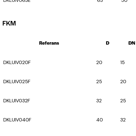
DKLUIV063E
63
50
FKM
Referans
D
DN
DKLUIV020F
20
15
DKLUIV025F
25
20
DKLUIV032F
32
25
DKLUIV040F
40
32