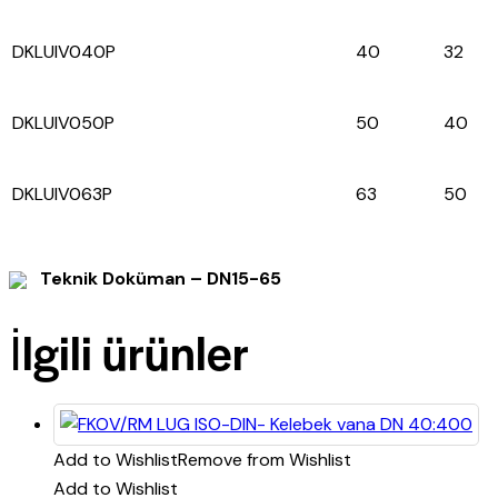
DKLUIV040P
40
32
DKLUIV050P
50
40
DKLUIV063P
63
50
Teknik Doküman – DN15-65
İlgili ürünler
Add to Wishlist
Remove from Wishlist
Add to Wishlist