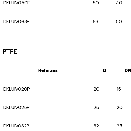
DKLUIV050F
50
40
DKLUIV063F
63
50
PTFE
Referans
D
DN
DKLUIV020P
20
15
DKLUIV025P
25
20
DKLUIV032P
32
25