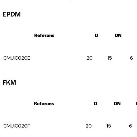
EPDM
Referans
D
DN
CMUIC020E
20
15
6
FKM
Referans
D
DN
CMUIC020F
20
15
6