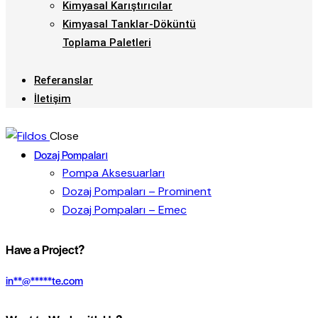
Kimyasal Karıştırıcılar
Kimyasal Tanklar-Döküntü
Toplama Paletleri
Referanslar
İletişim
Close
Dozaj Pompaları
Pompa Aksesuarları
Dozaj Pompaları – Prominent
Dozaj Pompaları – Emec
Have a Project?
in
**
@
*****
te.com