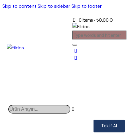
Skip to content
Skip to sidebar
Skip to footer
0 items
-
₺0.00
0
Teklif Al