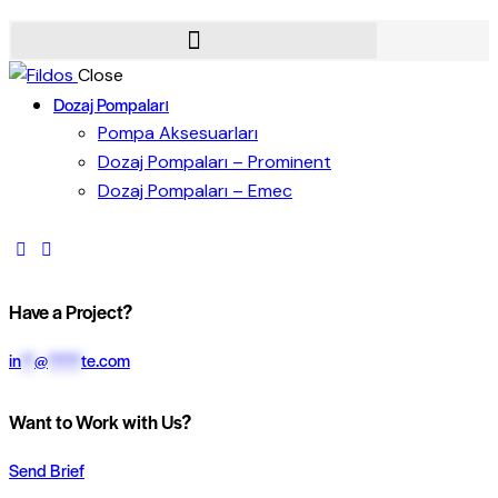
Close
Dozaj Pompaları
Pompa Aksesuarları
Dozaj Pompaları – Prominent
Dozaj Pompaları – Emec
Have a Project?
in
**
@
*****
te.com
Want to Work with Us?
Send Brief