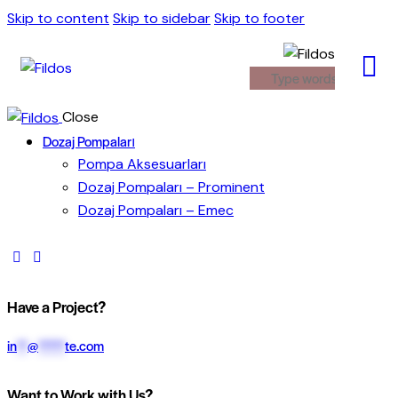
Skip to content
Skip to sidebar
Skip to footer
Close
Dozaj Pompaları
Pompa Aksesuarları
Dozaj Pompaları – Prominent
Dozaj Pompaları – Emec
Have a Project?
in
**
@
*****
te.com
Want to Work with Us?